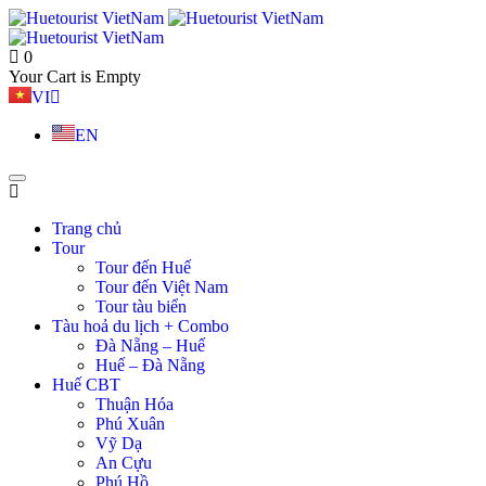
0
Your Cart is Empty
VI
EN
Trang chủ
Tour
Tour đến Huế
Tour đến Việt Nam
Tour tàu biển
Tàu hoả du lịch + Combo
Đà Nẵng – Huế
Huế – Đà Nẵng
Huế CBT
Thuận Hóa
Phú Xuân
Vỹ Dạ
An Cựu
Phú Hồ