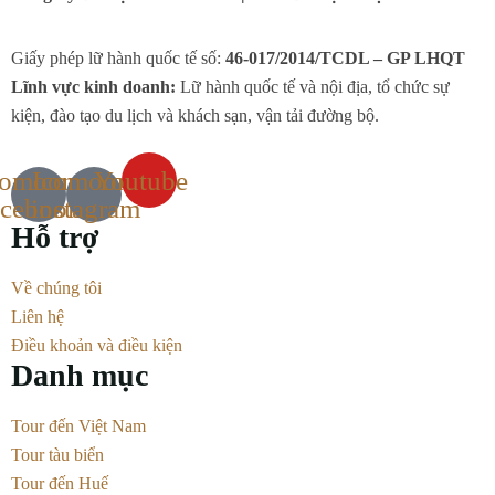
Giấy phép lữ hành quốc tế số:
46-017/2014/TCDL – GP LHQT
Lĩnh vực kinh doanh:
Lữ hành quốc tế và nội địa, tổ chức sự
kiện, đào tạo du lịch và khách sạn, vận tải đường bộ.
comoon-
Icomoon-
Youtube
acebook
instagram
Hỗ trợ
Về chúng tôi
Liên hệ
Điều khoản và điều kiện
Danh mục
Tour đến Việt Nam
Tour tàu biển
Tour đến Huế