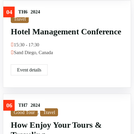
04
TH6
2024
Travel
Hotel Management Conference
15:30 - 17:30
Sand Diego, Canada
Event details
06
TH7
2024
Good Tour
,
Travel
How Enjoy Your Tours &