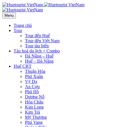
Menu
Trang chủ
Tour
Tour đến Huế
Tour đến Việt Nam
Tour tàu biển
Tàu hoả du lịch + Combo
Đà Nẵng – Huế
Huế – Đà Nẵng
Huế CBT
Thuận Hóa
Phú Xuân
Vỹ Dạ
An Cựu
Phú Hồ
Dương Nỗ
Hóa Châu
Kim Long
Kim Trà
Mỹ Thượng
Phú Vang