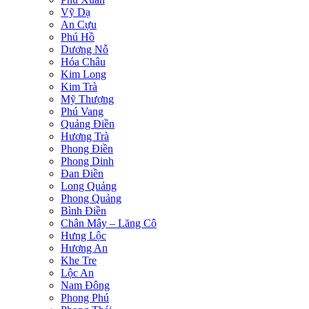
Vỹ Dạ
An Cựu
Phú Hồ
Dương Nỗ
Hóa Châu
Kim Long
Kim Trà
Mỹ Thượng
Phú Vang
Quảng Điền
Hương Trà
Phong Điền
Phong Dinh
Đan Điền
Long Quảng
Phong Quảng
Bình Điền
Chân Mây – Lăng Cô
Hưng Lộc
Hương An
Khe Tre
Lộc An
Nam Đông
Phong Phú