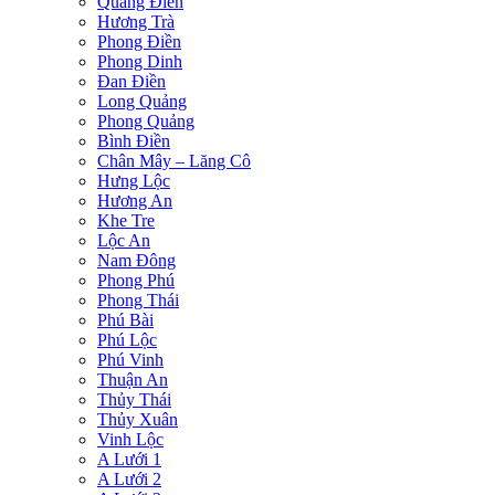
Quảng Điền
Hương Trà
Phong Điền
Phong Dinh
Đan Điền
Long Quảng
Phong Quảng
Bình Điền
Chân Mây – Lăng Cô
Hưng Lộc
Hương An
Khe Tre
Lộc An
Nam Đông
Phong Phú
Phong Thái
Phú Bài
Phú Lộc
Phú Vinh
Thuận An
Thủy Thái
Thủy Xuân
Vinh Lộc
A Lưới 1
A Lưới 2