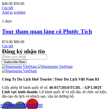
$
46.00
$
50.00
Chi tiết
Add to wishlist
1 days
Tour tham quan làng cổ Phước Tích
$
74.00
$
80.00
Chi tiết
Đăng ký nhận tin
Subscribe Now
Công Ty Du Lịch Huế Tourist | Tour Du Lịch Việt Nam ft1
Giấy phép lữ hành quốc tế số:
46-017/2014/TCDL – GP LHQT
Lĩnh vực kinh doanh:
Lữ hành quốc tế và nội địa, tổ chức sự kiện,
đào tạo du lịch và khách sạn, vận tải đường bộ.
comoon-
Icomoon-
Youtube