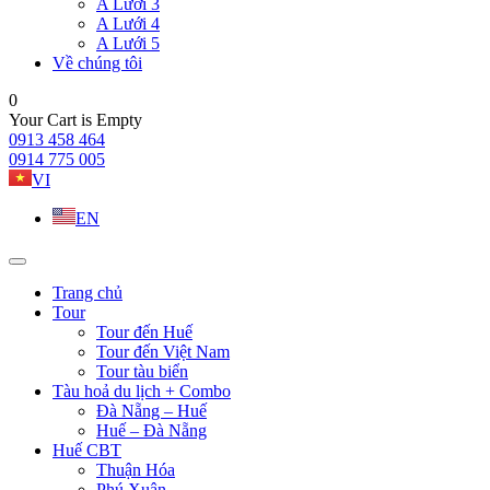
A Lưới 3
A Lưới 4
A Lưới 5
Về chúng tôi
0
Your Cart is Empty
0913 458 464
0914 775 005
VI
EN
Trang chủ
Tour
Tour đến Huế
Tour đến Việt Nam
Tour tàu biển
Tàu hoả du lịch + Combo
Đà Nẵng – Huế
Huế – Đà Nẵng
Huế CBT
Thuận Hóa
Phú Xuân