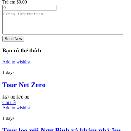
Trẻ em
$
0.00
Send Now
Bạn có thể thích
Add to wishlist
1 days
Tour Net Zero
$
67.00
$
70.00
Chi tiết
Add to wishlist
1 days
Tour leo núi Ngự Bình và khám phá ẩm