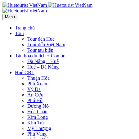
Menu
Trang chủ
Tour
Tour đến Huế
Tour đến Việt Nam
Tour tàu biển
Tàu hoả du lịch + Combo
Đà Nẵng – Huế
Huế – Đà Nẵng
Huế CBT
Thuận Hóa
Phú Xuân
Vỹ Dạ
An Cựu
Phú Hồ
Dương Nỗ
Hóa Châu
Kim Long
Kim Trà
Mỹ Thượng
Phú Vang