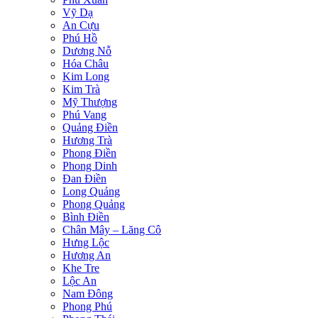
Vỹ Dạ
An Cựu
Phú Hồ
Dương Nỗ
Hóa Châu
Kim Long
Kim Trà
Mỹ Thượng
Phú Vang
Quảng Điền
Hương Trà
Phong Điền
Phong Dinh
Đan Điền
Long Quảng
Phong Quảng
Bình Điền
Chân Mây – Lăng Cô
Hưng Lộc
Hương An
Khe Tre
Lộc An
Nam Đông
Phong Phú