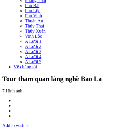
Phong Thái
Phú Bài
Phú Lộc
Phú Vinh
Thuận An
Thủy Thái
Thủy Xuân
Vinh Lộc
A Lưới 1
A Lưới 2
A Lưới 3
A Lưới 4
A Lưới 5
Về chúng tôi
Tour tham quan làng nghề Bao La
7 Hình ảnh
Add to wishlist