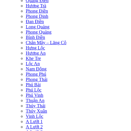
Quảng Điền
Hương Trà
Phong Điền
Phong Dinh
Đan Điền
Long Quảng
Phong Quảng
Bình Điền
Chân Mây – Lăng Cô
Hưng Lộc
Hương An
Khe Tre
Lộc An
Nam Đông
Phong Phú
Phong Thái
Phú Bài
Phú Lộc
Phú Vinh
Thuận An
Thủy Thái
Thủy Xuân
Vinh Lộc
A Lưới 1
A Lưới 2