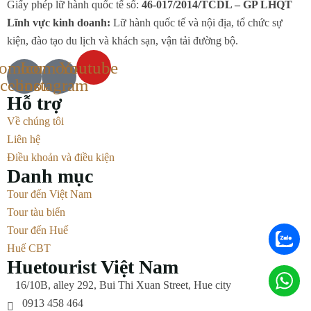
Giấy phép lữ hành quốc tế số:
46-017/2014/TCDL – GP LHQT
Lĩnh vực kinh doanh:
Lữ hành quốc tế và nội địa, tổ chức sự
kiện, đào tạo du lịch và khách sạn, vận tải đường bộ.
comoon-
Icomoon-
Youtube
acebook
instagram
Hỗ trợ
Về chúng tôi
Liên hệ
Điều khoản và điều kiện
Danh mục
Tour đến Việt Nam
Tour tàu biển
Tour đến Huế
Huế CBT
Huetourist Việt Nam
16/10B, alley 292, Bui Thi Xuan Street, Hue city
0913 458 464