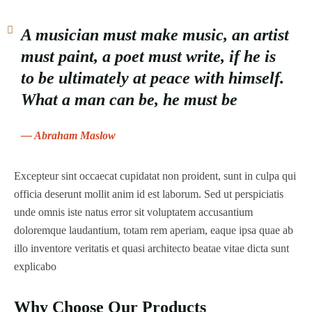
5
A musician must make music, an artist
must paint, a poet must write, if he is
to be ultimately at peace with himself.
What a man can be, he must be
— Abraham Maslow
Excepteur sint occaecat cupidatat non proident, sunt in culpa qui
officia deserunt mollit anim id est laborum. Sed ut perspiciatis
unde omnis iste natus error sit voluptatem accusantium
doloremque laudantium, totam rem aperiam, eaque ipsa quae ab
illo inventore veritatis et quasi architecto beatae vitae dicta sunt
explicabo
Why Choose Our Products