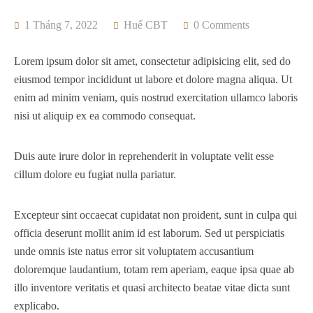
Vang
Điền
Trà
Điền
D
1 Tháng 7, 2022
Huế CBT
0 Comments
Đan
Long
Phong
Bình
C
Lorem ipsum dolor sit amet, consectetur adipisicing elit, sed do
Điền
Quảng
Quảng
Điền
M
eiusmod tempor incididunt ut labore et dolore magna aliqua. Ut
L
enim ad minim veniam, quis nostrud exercitation ullamco laboris
C
nisi ut aliquip ex ea commodo consequat.
Hưng
Hương
Khe
Lộc
N
Lộc
An
Tre
An
Đ
Duis aute irure dolor in reprehenderit in voluptate velit esse
cillum dolore eu fugiat nulla pariatur.
Phong
Phong
Phú
Phú
P
Phú
Thái
Bài
Lộc
V
Excepteur sint occaecat cupidatat non proident, sunt in culpa qui
Thuận
Thủy
Thủy
Vinh
A
officia deserunt mollit anim id est laborum. Sed ut perspiciatis
An
Thái
Xuân
Lộc
1
unde omnis iste natus error sit voluptatem accusantium
doloremque laudantium, totam rem aperiam, eaque ipsa quae ab
A
A
A
A
illo inventore veritatis et quasi architecto beatae vitae dicta sunt
Lưới 2
Lưới 3
Lưới 4
Lưới
explicabo.