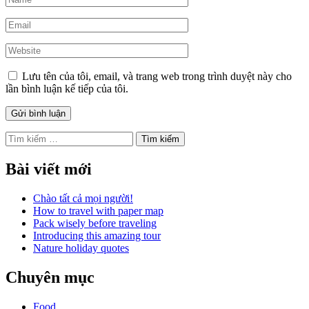
Lưu tên của tôi, email, và trang web trong trình duyệt này cho
lần bình luận kế tiếp của tôi.
Tìm
kiếm
cho:
Bài viết mới
Chào tất cả mọi người!
How to travel with paper map
Pack wisely before traveling
Introducing this amazing tour
Nature holiday quotes
Chuyên mục
Food