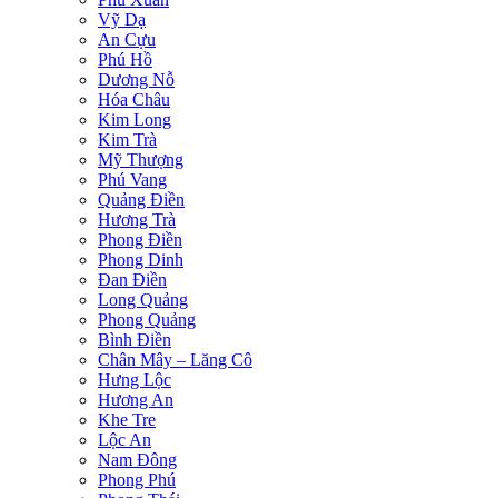
Vỹ Dạ
An Cựu
Phú Hồ
Dương Nỗ
Hóa Châu
Kim Long
Kim Trà
Mỹ Thượng
Phú Vang
Quảng Điền
Hương Trà
Phong Điền
Phong Dinh
Đan Điền
Long Quảng
Phong Quảng
Bình Điền
Chân Mây – Lăng Cô
Hưng Lộc
Hương An
Khe Tre
Lộc An
Nam Đông
Phong Phú