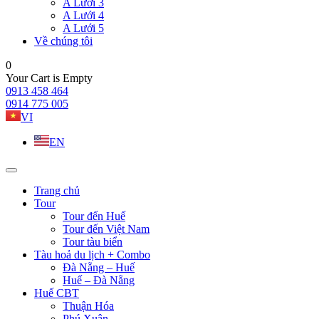
A Lưới 3
A Lưới 4
A Lưới 5
Về chúng tôi
0
Your Cart is Empty
0913 458 464
0914 775 005
VI
EN
Trang chủ
Tour
Tour đến Huế
Tour đến Việt Nam
Tour tàu biển
Tàu hoả du lịch + Combo
Đà Nẵng – Huế
Huế – Đà Nẵng
Huế CBT
Thuận Hóa
Phú Xuân