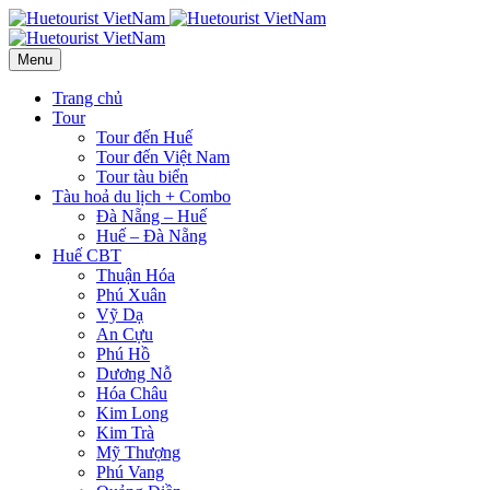
Menu
Trang chủ
Tour
Tour đến Huế
Tour đến Việt Nam
Tour tàu biển
Tàu hoả du lịch + Combo
Đà Nẵng – Huế
Huế – Đà Nẵng
Huế CBT
Thuận Hóa
Phú Xuân
Vỹ Dạ
An Cựu
Phú Hồ
Dương Nỗ
Hóa Châu
Kim Long
Kim Trà
Mỹ Thượng
Phú Vang