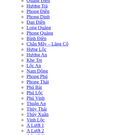
Quảng Điền
Hương Trà
Phong Điền
Phong Dinh
Đan Điền
Long Quảng
Phong Quảng
Bình Điền
Chân Mây – Lăng Cô
Hưng Lộc
Hương An
Khe Tre
Lộc An
Nam Đông
Phong Phú
Phong Thái
Phú Bài
Phú Lộc
Phú Vinh
Thuận An
Thủy Thái
Thủy Xuân
Vinh Lộc
A Lưới 1
A Lưới 2