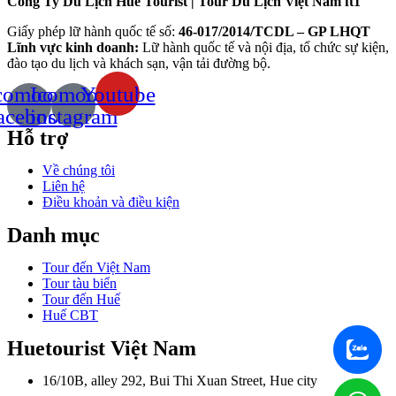
Công Ty Du Lịch Huế Tourist | Tour Du Lịch Việt Nam ft1
Giấy phép lữ hành quốc tế số:
46-017/2014/TCDL – GP LHQT
Lĩnh vực kinh doanh:
Lữ hành quốc tế và nội địa, tổ chức sự kiện,
đào tạo du lịch và khách sạn, vận tải đường bộ.
comoon-
Icomoon-
Youtube
acebook
instagram
Hỗ trợ
Về chúng tôi
Liên hệ
Điều khoản và điều kiện
Danh mục
Tour đến Việt Nam
Tour tàu biển
Tour đến Huế
Huế CBT
Huetourist Việt Nam
16/10B, alley 292, Bui Thi Xuan Street, Hue city