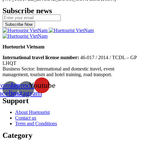
Subscribe news
Subscribe Now
Huetourist Vietnam
International travel license number:
46-017 / 2014 / TCDL – GP
LHQT
Business Sector: International and domestic travel, event
management, tourism and hotel training, road transport.
comoon-
Icomoon-
Youtube
acebook
instagram
Support
About Huetourist
Contact us
Term and Conditions
Category