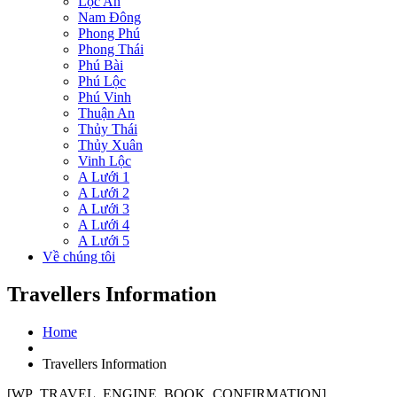
Lộc An
Nam Đông
Phong Phú
Phong Thái
Phú Bài
Phú Lộc
Phú Vinh
Thuận An
Thủy Thái
Thủy Xuân
Vinh Lộc
A Lưới 1
A Lưới 2
A Lưới 3
A Lưới 4
A Lưới 5
Về chúng tôi
Travellers Information
Home
Travellers Information
[WP_TRAVEL_ENGINE_BOOK_CONFIRMATION]