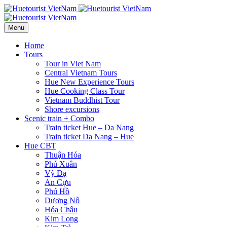
Menu
Home
Tours
Tour in Viet Nam
Central Vietnam Tours
Hue New Experience Tours
Hue Cooking Class Tour
Vietnam Buddhist Tour
Shore excursions
Scenic train + Combo
Train ticket Hue – Da Nang
Train ticket Da Nang – Hue
Hue CBT
Thuận Hóa
Phú Xuân
Vỹ Dạ
An Cựu
Phú Hồ
Dương Nỗ
Hóa Châu
Kim Long