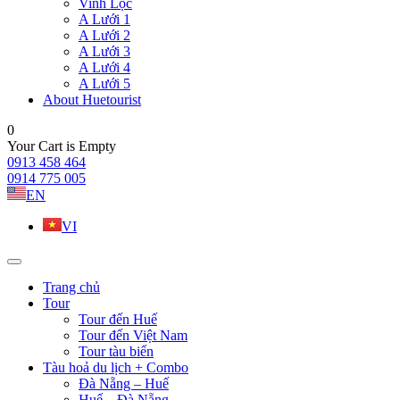
Vinh Lộc
A Lưới 1
A Lưới 2
A Lưới 3
A Lưới 4
A Lưới 5
About Huetourist
0
Your Cart is Empty
0913 458 464
0914 775 005
EN
VI
Trang chủ
Tour
Tour đến Huế
Tour đến Việt Nam
Tour tàu biển
Tàu hoả du lịch + Combo
Đà Nẵng – Huế
Huế – Đà Nẵng