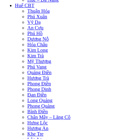
Huế CBT
Thuận Hóa
Phú Xuân
Vỹ Dạ
An Cựu
Phú Hồ
Dương Nỗ
Hóa Châu
Kim Long
Kim Trà
Mỹ Thượng
Phú Vang
Quảng Điền
Hương Trà
Phong Điền
Phong Dinh
Đan Điền
Long Quảng
Phong Quảng
Bình Điền
Chân Mây – Lăng Cô
Hưng Lộc
Hương An
Khe Tre