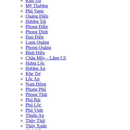
Kim Trà
Mỹ Thượng
Phú Vang
Quảng Điền
Hương Trà
Phong Điền
Phong Dinh
Đan Điền
Long Quảng
Phong Quảng
Bình Điền
Chân Mây – Lăng Cô
Hưng Lộc
Hương An
Khe Tre
Lộc An
Nam Đông
Phong Phú
Phong Thái
Phú Bài
Phú Lộc
Phú Vinh
Thuận An
Thủy Thái
Thủy Xuân