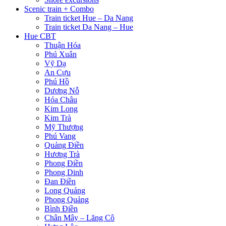
Scenic train + Combo
Train ticket Hue – Da Nang
Train ticket Da Nang – Hue
Hue CBT
Thuận Hóa
Phú Xuân
Vỹ Dạ
An Cựu
Phú Hồ
Dương Nỗ
Hóa Châu
Kim Long
Kim Trà
Mỹ Thượng
Phú Vang
Quảng Điền
Hương Trà
Phong Điền
Phong Dinh
Đan Điền
Long Quảng
Phong Quảng
Bình Điền
Chân Mây – Lăng Cô