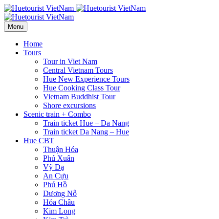
Menu
Home
Tours
Tour in Viet Nam
Central Vietnam Tours
Hue New Experience Tours
Hue Cooking Class Tour
Vietnam Buddhist Tour
Shore excursions
Scenic train + Combo
Train ticket Hue – Da Nang
Train ticket Da Nang – Hue
Hue CBT
Thuận Hóa
Phú Xuân
Vỹ Dạ
An Cựu
Phú Hồ
Dương Nỗ
Hóa Châu
Kim Long