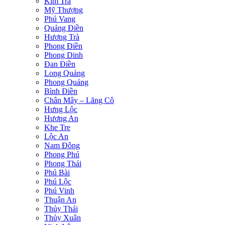
Kim Trà
Mỹ Thượng
Phú Vang
Quảng Điền
Hương Trà
Phong Điền
Phong Dinh
Đan Điền
Long Quảng
Phong Quảng
Bình Điền
Chân Mây – Lăng Cô
Hưng Lộc
Hương An
Khe Tre
Lộc An
Nam Đông
Phong Phú
Phong Thái
Phú Bài
Phú Lộc
Phú Vinh
Thuận An
Thủy Thái
Thủy Xuân