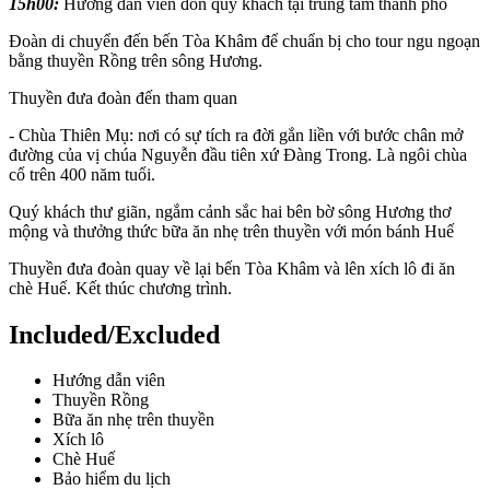
15h00:
Hướng dẫn viên đón quý khách tại trung tâm thành phố
Đoàn di chuyển đến bến Tòa Khâm để chuẩn bị cho tour ngu ngoạn
bằng thuyền Rồng trên sông Hương.
Thuyền đưa đoàn đến tham quan
- Chùa Thiên Mụ: nơi có sự tích ra đời gắn liền với bước chân mở
đường của vị chúa Nguyễn đầu tiên xứ Đàng Trong. Là ngôi chùa
cổ trên 400 năm tuổi.
Quý khách thư giãn, ngắm cảnh sắc hai bên bờ sông Hương thơ
mộng và thưởng thức bữa ăn nhẹ trên thuyền với món bánh Huế
Thuyền đưa đoàn quay về lại bến Tòa Khâm và lên xích lô đi ăn
chè Huế. Kết thúc chương trình.
Included/Excluded
Hướng dẫn viên
Thuyền Rồng
Bữa ăn nhẹ trên thuyền
Xích lô
Chè Huế
Bảo hiểm du lịch