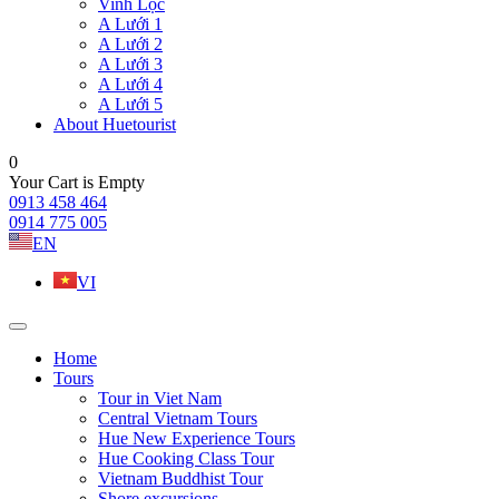
Vinh Lộc
A Lưới 1
A Lưới 2
A Lưới 3
A Lưới 4
A Lưới 5
About Huetourist
0
Your Cart is Empty
0913 458 464
0914 775 005
EN
VI
Home
Tours
Tour in Viet Nam
Central Vietnam Tours
Hue New Experience Tours
Hue Cooking Class Tour
Vietnam Buddhist Tour
Shore excursions