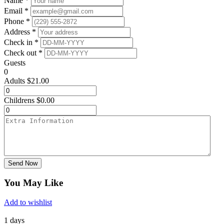
Name *
Email *
Phone *
Address *
Check in *
Check out *
Guests
0
Adults
$
21.00
Childrens
$
0.00
Send Now
You May Like
Add to wishlist
1 days