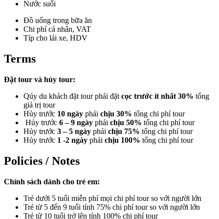
Nước suối
Đồ uống trong bữa ăn
Chi phí cá nhân, VAT
Típ cho lái xe, HDV
Terms
Đặt tour và hủy tour:
Qúy du khách đặt tour phái đặt
cọc trước ít nhất 30%
tổng
giá trị tour
Hủy trước
10 ngày
phải
chịu 30%
tổng chi phí tour
Hủy trước
6 – 9 ngày
phải
chịu 50%
tổng chi phí tour
Hủy trước
3 – 5 ngày
phải
chịu 75%
tổng chi phí tour
Hủy trước
1 -2 ngày
phải
chịu 100%
tổng chi phí tour
Policies / Notes
Chính sách dành cho trẻ em:
Trẻ dưới 5 tuổi miễn phí mọi chi phí tour so với người lớn
Trẻ từ 5 đến 9 tuổi tính 75% chi phí tour so với người lớn
Trẻ từ 10 tuổi trở lên tính 100% chi phí tour