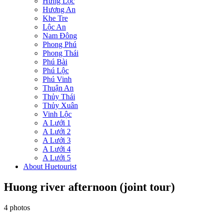
Hưng Lộc
Hương An
Khe Tre
Lộc An
Nam Đông
Phong Phú
Phong Thái
Phú Bài
Phú Lộc
Phú Vinh
Thuận An
Thủy Thái
Thủy Xuân
Vinh Lộc
A Lưới 1
A Lưới 2
A Lưới 3
A Lưới 4
A Lưới 5
About Huetourist
Huong river afternoon (joint tour)
4 photos