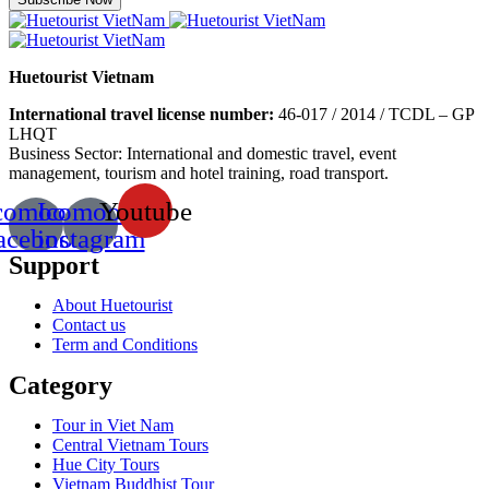
Huetourist Vietnam
International travel license number:
46-017 / 2014 / TCDL – GP
LHQT
Business Sector: International and domestic travel, event
management, tourism and hotel training, road transport.
comoon-
Icomoon-
Youtube
acebook
instagram
Support
About Huetourist
Contact us
Term and Conditions
Category
Tour in Viet Nam
Central Vietnam Tours
Hue City Tours
Vietnam Buddhist Tour