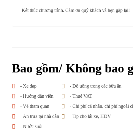
Kết thúc chương trình. Cảm ơn quý khách và hẹn gặp lại!
Bao gồm/ Không bao 
- Xe đạp
- Đồ uống trong các bữa ăn
- Hướng dẫn viên
- Thuế VAT
- Vé tham quan
- Chi phí cá nhân, chi phí ngoài 
- Ăn trưa tại nhà dân
- Tip cho lái xe, HDV
- Nước suối