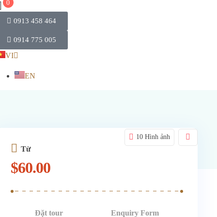
0
0913 458 464
0914 775 005
VI
EN
10 Hình ảnh
Từ
$
60.00
Đặt tour
Enquiry Form