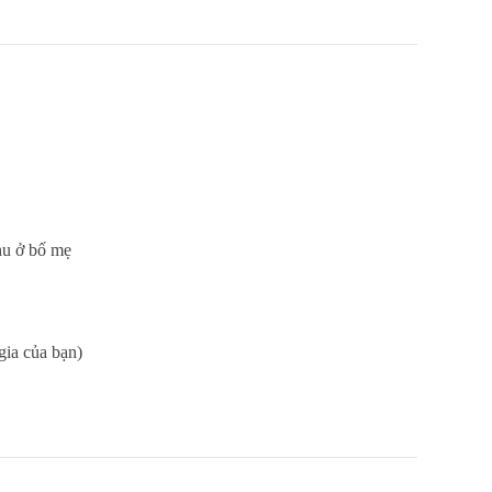
thu ở bố mẹ
 gia của bạn)