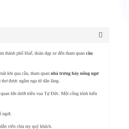
tâm thành phố Huế, đoàn đạp xe đến tham quan
cầu
 mát khi qua cầu, tham quan
nhà trưng bày nông ngư
i thơ được ngâm nga từ dân làng.
ị quan lớn dưới triều vua Tự Đức. Một công trình kiến
ỉ ngơi.
dẫn viên chia tay quý khách.